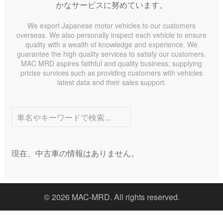
かなサービスに努めています。
We export Japanese motor vehicles to our customers
overseas. We also personally inspect each vehicle to ensure
quality with a wealth of knowledge and experience. We
guarantee the high quality services to satisfy our customers.
MAC MRD aspires faithful and quality business; supplying
pricise survices such as providing customers with vehicles
latest data and their sales support.
現在、中古車の情報はありません。
© 2026 MAC-MRD. All rights reserved.