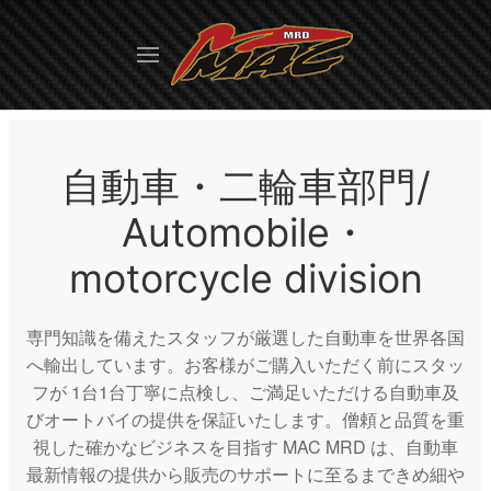
自動車・二輪車部門/
Automobile・
motorcycle division
専門知識を備えたスタッフが厳選した自動車を世界各国
へ輸出しています。お客様がご購入いただく前にスタッ
フが 1台1台丁寧に点検し、ご満足いただける自動車及
びオートバイの提供を保証いたします。僧頼と品質を重
視した確かなビジネスを目指す MAC MRD は、自動車
最新情報の提供から販売のサポートに至るまできめ細や