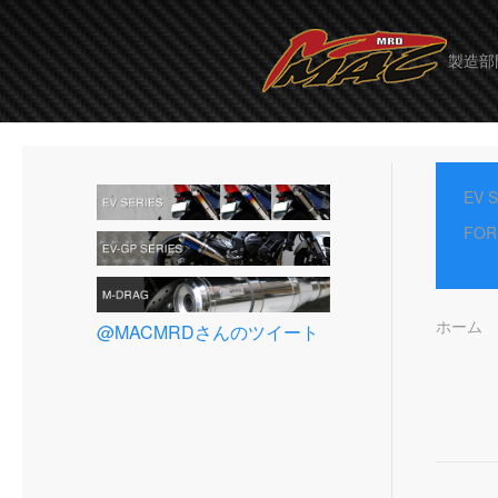
製造部
EV 
FOR
ホーム
@MACMRDさんのツイート