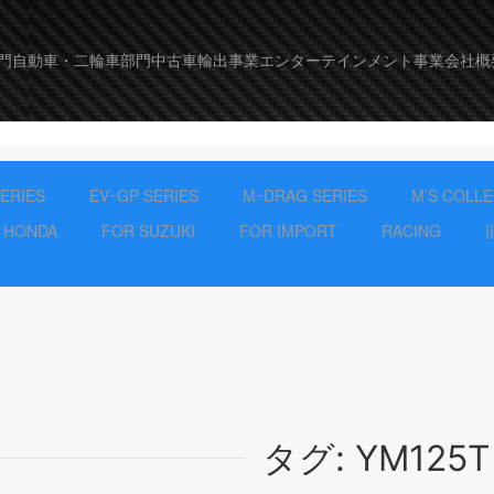
門
自動車・二輪車部門
中古車輸出事業
エンターテインメント事業
会社概
SERIES
EVｰGP SERIES
MｰDRAG SERIES
M’S COLL
 HONDA
FOR SUZUKI
FOR IMPORT
RACING
タグ:
YM125T