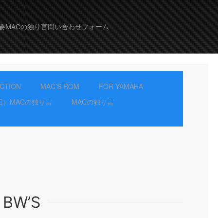
要
MACの独り言
問い合わせフォーム
ECTION
MAC’S ROM
FOR YAMAHA
旧）MACの独り言
MACの独り言
 BW’S