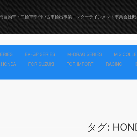
門
自動車・二輪車部門
中古車輸出事業
エンターテインメント事業
会社概
SERIES
EVｰGP SERIES
MｰDRAG SERIES
M’S COLL
 HONDA
FOR SUZUKI
FOR IMPORT
RACING
タグ:
HON