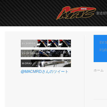
製造部
EV 
FOR
ホーム
@MACMRDさんのツイート