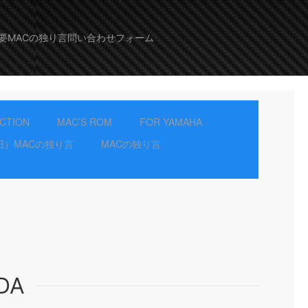
要
MACの独り言
問い合わせフォーム
ECTION
MAC’S ROM
FOR YAMAHA
旧）MACの独り言
MACの独り言
DA